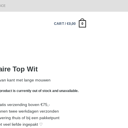
ICE
0
CART /
€
0,00
aire Top Wit
van kant met lange mouwen
product is currently out of stock and unavailable.
ratis verzending boven €75,-
innen twee werkdagen verzonden
evering thuis of bij een pakketpunt
et veel liefde ingepakt ♡