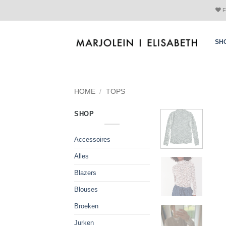
Skip
F
to
content
SH
HOME
/
TOPS
SHOP
Accessoires
Alles
Blazers
Blouses
Broeken
Jurken