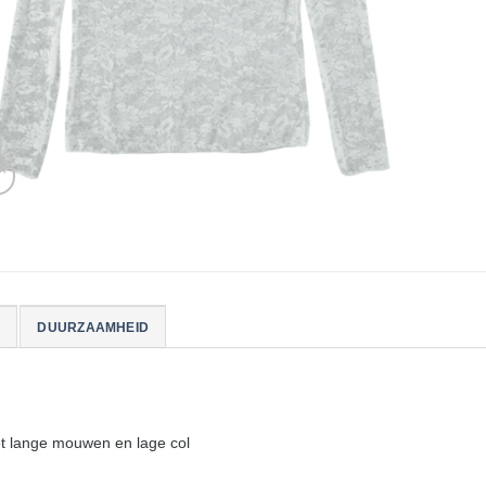
DUURZAAMHEID
et lange mouwen en lage col