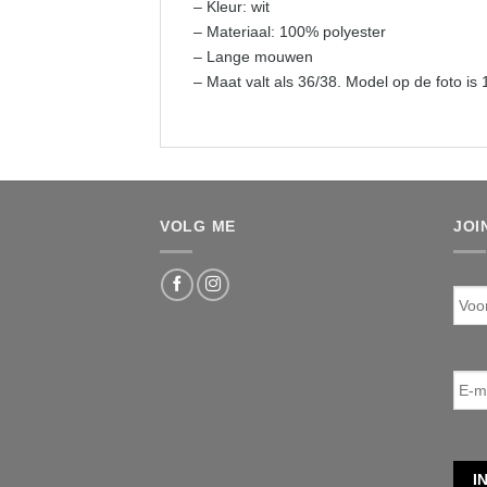
– Kleur: wit
– Materiaal: 100% polyester
– Lange mouwen
– Maat valt als 36/38. Model op de foto i
VOLG ME
JOI
Voo
E-
mail
I