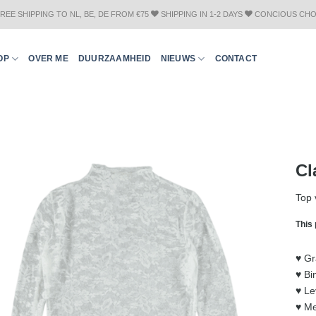
REE SHIPPING TO NL, BE, DE FROM €75
SHIPPING IN 1-2 DAYS
CONCIOUS CHO
OP
OVER ME
DUURZAAMHEID
NIEUWS
CONTACT
Cl
Top 
This 
♥︎ G
♥︎ B
♥︎ L
♥︎ M