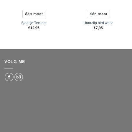
één maat
één maat
Sjaaltje Teckels
Haarclip bird white
€
12,95
€
7,95
VOLG ME