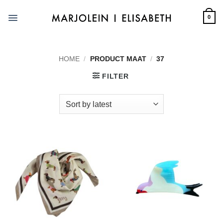
Skip
to
0
content
HOME
/
PRODUCT MAAT
/
37
FILTER