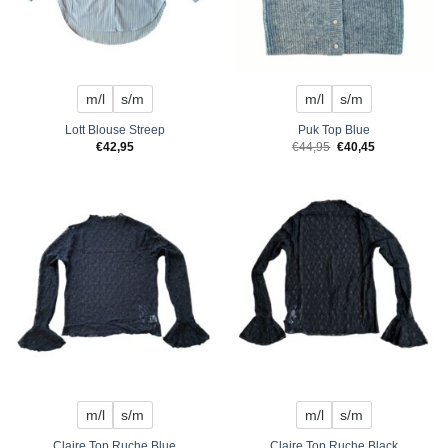
m/l
s/m
m/l
s/m
Lott Blouse Streep
Puk Top Blue
Original
Current
€
42,95
€
44,95
€
40,45
price
price
was:
is:
€44,95.
€40,45.
m/l
s/m
m/l
s/m
Claire Top Ruche Blue
Claire Top Ruche Black