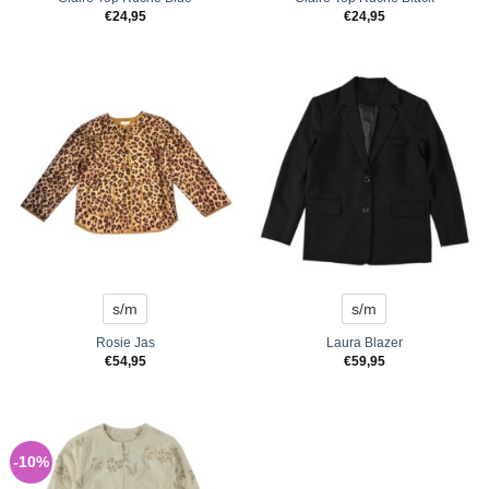
€
24,95
€
24,95
s/m
s/m
Rosie Jas
Laura Blazer
€
54,95
€
59,95
-10%