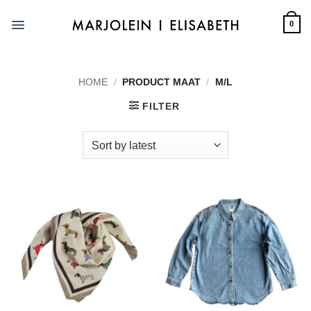
Skip
to
0
content
HOME
/
PRODUCT MAAT
/
M/L
FILTER