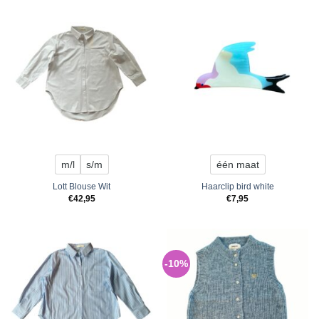
m/l
s/m
één maat
Lott Blouse Wit
Haarclip bird white
€
42,95
€
7,95
-10%