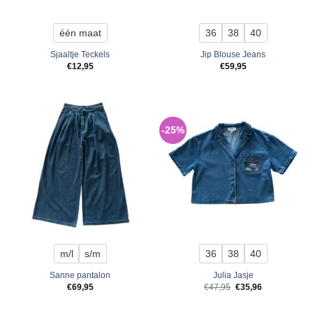
één maat
36
38
40
Sjaaltje Teckels
Jip Blouse Jeans
€
12,95
€
59,95
-25%
m/l
s/m
36
38
40
Sanne pantalon
Julia Jasje
Original
Current
€
69,95
€
47,95
€
35,96
price
price
was:
is:
€47,95.
€35,96.