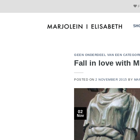
Skip
F
to
content
SH
GEEN ONDERDEEL VAN EEN CATEGOR
Fall in love with 
POSTED ON
2 NOVEMBER 2015
BY
MAR
02
Nov