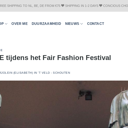
REE SHIPPING TO NL, BE, DE FROM €75
SHIPPING IN 1-2 DAYS
CONCIOUS CHO
OP
OVER ME
DUURZAAMHEID
NIEUWS
CONTACT
IE
ME tijdens het Fair Fashion Festival
JOLEIN (ELISABETH) IN 'T VELD - SCHOUTEN