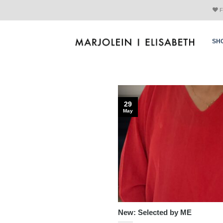
Skip
F
to
content
SH
29
May
New: Selected by ME