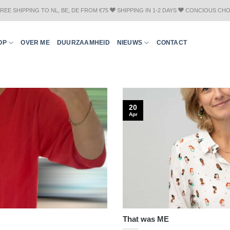
REE SHIPPING TO NL, BE, DE FROM €75
SHIPPING IN 1-2 DAYS
CONCIOUS CHO
OP
OVER ME
DUURZAAMHEID
NIEUWS
CONTACT
20
Apr
That was ME