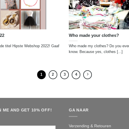
22
Who made your clothes?
de titel Hipste Webshop 2022! Gaaf
Who made my clothes? Do you ever 
know. Because yes, clothes [...]
1
2
3
4
N ME AND GET 10% OFF!
GA NAAR
rnaam
Verzending & Retouren