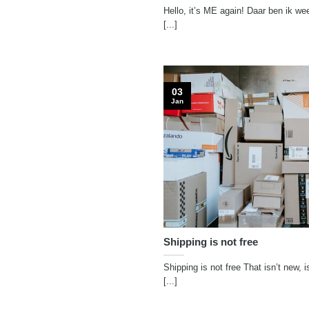
Hello, it’s ME again! Daar ben ik weer
[...]
03
Jan
Shipping is not free
Shipping is not free That isn’t new, 
[...]