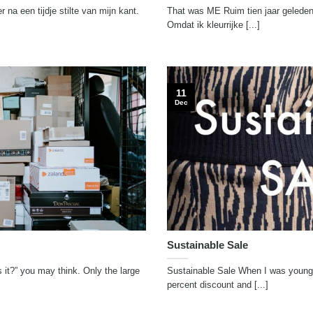
 na een tijdje stilte van mijn kant.
That was ME Ruim tien jaar geleden r
Omdat ik kleurrijke [...]
11
Dec
Sustainable Sale
is it?” you may think. Only the large
Sustainable Sale When I was young, 
percent discount and [...]