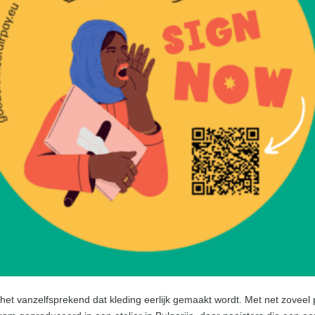
het vanzelfsprekend dat kleding eerlijk gemaakt wordt. Met net zoveel pl