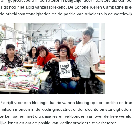
om geproduceerd in een atelier in Bulgarije, door naaisters die een eerl
 dit nog niet altijd vanzelfsprekend. De Schone Kleren Campagne is ee
 de arbeidsomstandigheden en de positie van arbeiders in de wereldwijd
trijdt voor een kledingindustrie waarin kleding op een eerlijke en tr
 miljoen mensen in de kledingindustrie, onder slechte omstandigheden 
werken samen met organisaties en vakbonden van over de hele wereld (
jke lonen en om de positie van kledingarbeiders te verbeteren .