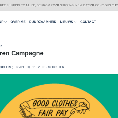
REE SHIPPING TO NL, BE, DE FROM €75
SHIPPING IN 1-2 DAYS
CONCIOUS CHO
OP
OVER ME
DUURZAAMHEID
NIEUWS
CONTACT
IE
leren Campagne
JOLEIN (ELISABETH) IN 'T VELD - SCHOUTEN