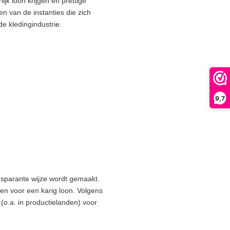
ijk loon krijgen en prettige
n van de instanties die zich
e kledingindustrie.
9,7
ansparante wijze wordt gemaakt.
en voor een karig loon. Volgens
o.a. in productielanden) voor