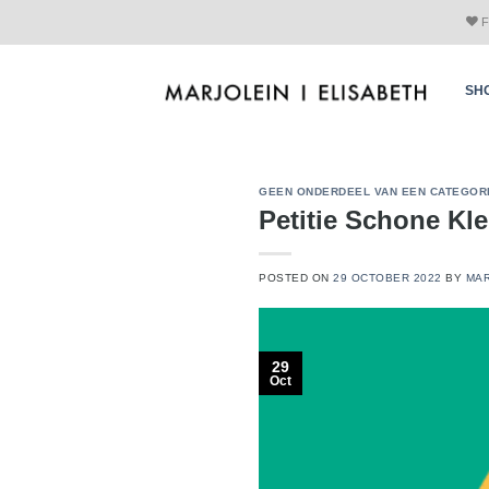
Skip
F
to
content
SH
GEEN ONDERDEEL VAN EEN CATEGOR
Petitie Schone K
POSTED ON
29 OCTOBER 2022
BY
MAR
29
Oct