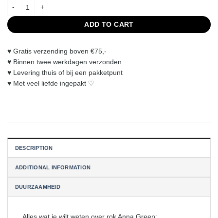
Anna Green rok quantity
ADD TO CART
♥︎ Gratis verzending boven €75,-
♥︎ Binnen twee werkdagen verzonden
♥︎ Levering thuis of bij een pakketpunt
♥︎ Met veel liefde ingepakt ♡
DESCRIPTION
ADDITIONAL INFORMATION
DUURZAAMHEID
Alles wat je wilt weten over rok Anna Green: