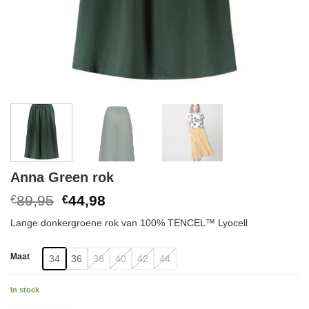
Anna Green rok
Original
Current
89,95
44,98
€
€
price
price
Lange donkergroene rok van 100% TENCEL™ Lyocell
was:
is:
€89,95.
€44,98.
Maat
34
36
38
40
42
44
In stock