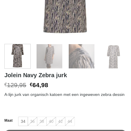
Jolein Navy Zebra jurk
Original
Current
129,95
64,98
€
€
price
price
A-lijn jurk van organisch katoen met een ingeweven zebra dessin
was:
is:
€129,95.
€64,98.
Maat
34
36
38
40
42
44