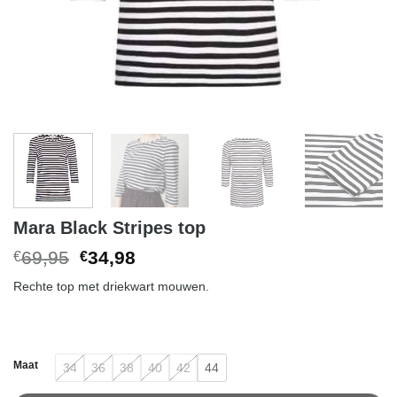
Mara Black Stripes top
Original
Current
69,95
34,98
€
€
price
price
Rechte top met driekwart mouwen.
was:
is:
€69,95.
€34,98.
Maat
34
36
38
40
42
44