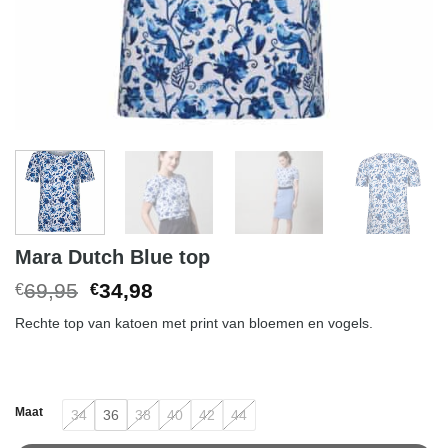
Mara Dutch Blue top
Original
Current
69,95
34,98
€
€
price
price
Rechte top van katoen met print van bloemen en vogels.
was:
is:
€69,95.
€34,98.
Maat
34
36
38
40
42
44