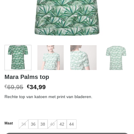
Mara Palms top
Original
Current
69,95
34,99
€
€
price
price
Rechte top van katoen met print van bladeren.
was:
is:
€69,95.
€34,99.
Maat
34
36
38
40
42
44