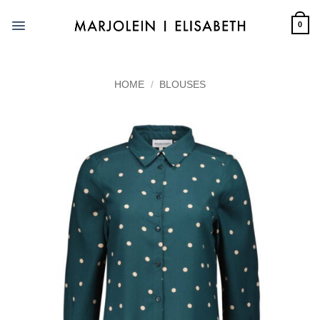
Skip
to
0
content
HOME
/
BLOUSES