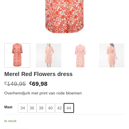
Merel Red Flowers dress
Original
Current
149,95
69,98
€
€
price
price
Overhemdjurk met print van rode bloemen
was:
is:
€149,95.
€69,98.
Maat
34
36
38
40
42
44
In stock