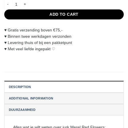
Merel Red Flowers dress quantity
ADD TO CART
♥︎ Gratis verzending boven €75,-
♥︎ Binnen twee werkdagen verzonden
♥︎ Levering thuis of bij een pakketpunt
♥︎ Met veel liefde ingepakt ♡
DESCRIPTION
ADDITIONAL INFORMATION
DUURZAAMHEID
Alles wat je wilt weten over jurk Merel Red Flowers: