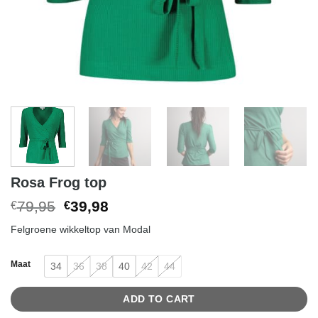
Rosa Frog top
Original
Current
79,95
39,98
€
€
price
price
Felgroene wikkeltop van Modal
was:
is:
€79,95.
€39,98.
Maat
34
36
38
40
42
44
ADD TO CART