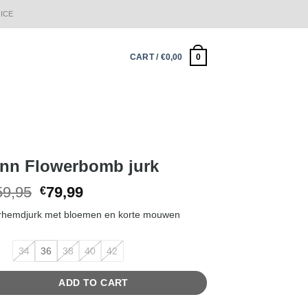
ICE
0
CART /
€
0,00
nn Flowerbomb jurk
Original
Current
59,95
79,99
€
price
price
rhemdjurk met bloemen en korte mouwen
was:
is:
€159,95.
€79,99.
34
36
38
40
42
ADD TO CART