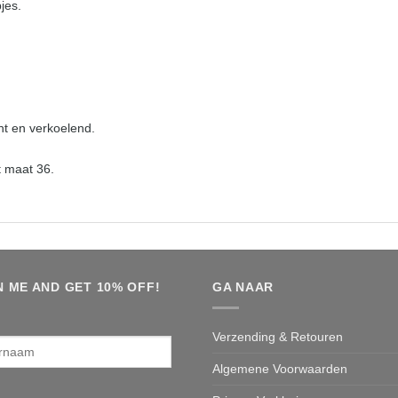
jes.
cht en verkoelend.
t maat 36.
N ME AND GET 10% OFF!
GA NAAR
rnaam
Verzending & Retouren
Algemene Voorwaarden