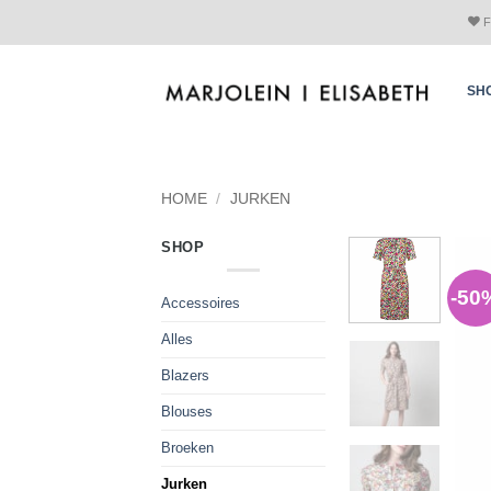
Skip
F
to
content
SH
HOME
/
JURKEN
SHOP
-50
Accessoires
Alles
Blazers
Blouses
Broeken
Jurken