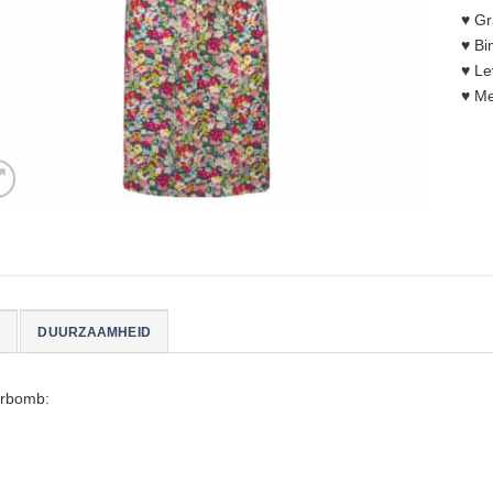
♥︎ G
♥︎ B
♥︎ L
♥︎ M
DUURZAAMHEID
erbomb: