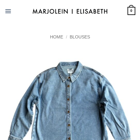
Skip
to
0
content
HOME
/
BLOUSES