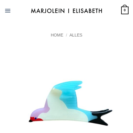
Skip
to
0
content
HOME
/
ALLES