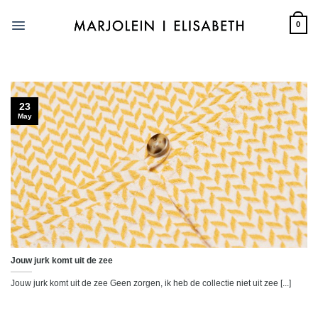
Skip
to
0
content
23
May
Jouw jurk komt uit de zee
Jouw jurk komt uit de zee Geen zorgen, ik heb de collectie niet uit zee [...]