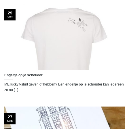
29
Oct
Engeltje op je schouder..
ME lucky t-shirt geven of hebben? Een engeltje op je schouder kan iedereen
zo nu [...]
27
Sep